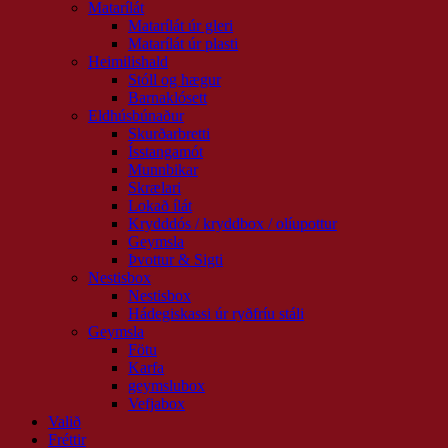
Matarílát
Matarílát úr gleri
Matarílát úr plasti
Heimilishald
Stóll og hægur
Barnaklósett
Eldhúsbúnaður
Skurðarbretti
Ísstangamót
Munnbikar
Skrælari
Lokað ílát
Krydddós / kryddbox / olíupottur
Geymsla
Þvottur & Sigti
Nestisbox
Nestisbox
Hádegiskassi úr ryðfríu stáli
Geymsla
Fötu
Karfa
geymslubox
Vefjabox
Valið
Fréttir