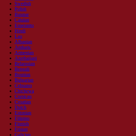
Swedish
Polish
Basque
Catalan
Esperanto
Hindi
Lao
Albanian
Amharic
Armenian
Azerbaijani
Belarusian
Bengali
Bosnian
Bulgarian
Cebuano
Chichewa
Corsican
Croatian
Dutch
Estonian
Filipino
Finnish
Frisian
Galician