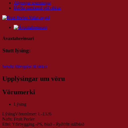
Algengar spurningar
Hafðu samband við okkur
Ávaxtahreinsari
Stutt lýsing:
Sendu tölvupóst til okkar
Upplýsingar um vöru
Vörumerki
Lýsing
LýsingVörunúmer: L-1326
Nafn: Fruit Peeler
Efni: Yfirbygging -PS, blað - Ryðfrítt stálblað