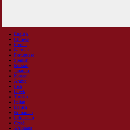
English
Chinese
French
German
Portuguese
Spanish
Russian
Japanese
Korean
Arabic
Irish
Greek
Turkish
Italian
Danish
Romanian
Indonesian
Czech
Afrikaans