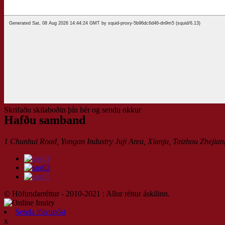
Skrifaðu skilaboðin þín hér og sendu okkur
Hafðu samband
1 Chunhui Road, Yongan Industry Juji Area, Xianju, Taizhou Zhejian
© Höfundarréttur - 2010-2021 : Allur réttur áskilinn.
Senda tölvupóst
x