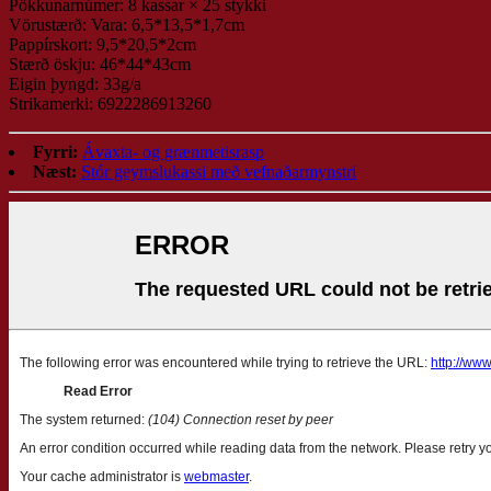
Pökkunarnúmer: 8 kassar × 25 stykki
Vörustærð: Vara: 6,5*13,5*1,7cm
Pappírskort: 9,5*20,5*2cm
Stærð öskju: 46*44*43cm
Eigin þyngd: 33g/a
Strikamerki: 6922286913260
Fyrri:
Ávaxta- og grænmetisrasp
Næst:
Stór geymslukassi með vefnaðarmynstri