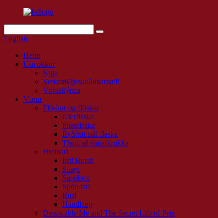
English
Heim
Um okkur
Saga
Verksmiðjuskoðunarhæfi
Vöruskýrsla
Vörur
Flöskur og flöskur
Glerflaska
Plastflaska
Ryðfrítt stál flaska
Thermal matarkrukka
Hreinari
Þrif Bursh
Snagi
Sápubox
Sprautari
Rusl
Handlaug
Despicable Me and The Secret Life of Pets