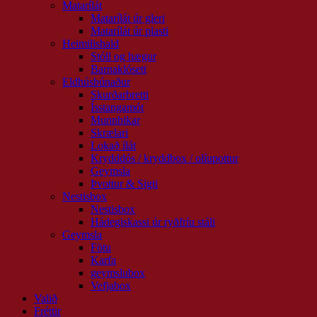
Matarílát
Matarílát úr gleri
Matarílát úr plasti
Heimilishald
Stóll og hægur
Barnaklósett
Eldhúsbúnaður
Skurðarbretti
Ísstangamót
Munnbikar
Skrælari
Lokað ílát
Krydddós / kryddbox / olíupottur
Geymsla
Þvottur & Sigti
Nestisbox
Nestisbox
Hádegiskassi úr ryðfríu stáli
Geymsla
Fötu
Karfa
geymslubox
Vefjabox
Valið
Fréttir