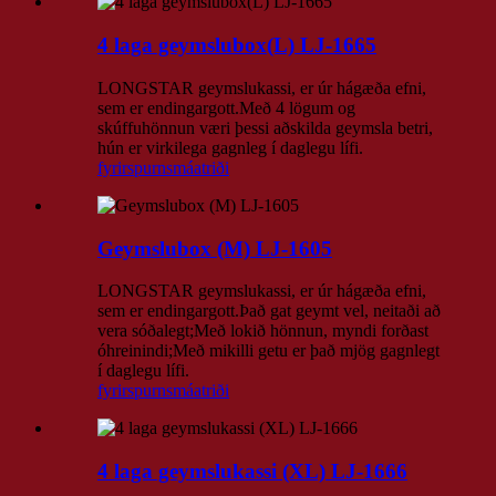
4 laga geymslubox(L) LJ-1665
LONGSTAR geymslukassi, er úr hágæða efni,
sem er endingargott.Með 4 lögum og
skúffuhönnun væri þessi aðskilda geymsla betri,
hún er virkilega gagnleg í daglegu lífi.
fyrirspurn
smáatriði
Geymslubox (M) LJ-1605
LONGSTAR geymslukassi, er úr hágæða efni,
sem er endingargott.Það gat geymt vel, neitaði að
vera sóðalegt;Með lokið hönnun, myndi forðast
óhreinindi;Með mikilli getu er það mjög gagnlegt
í daglegu lífi.
fyrirspurn
smáatriði
4 laga geymslukassi (XL) LJ-1666