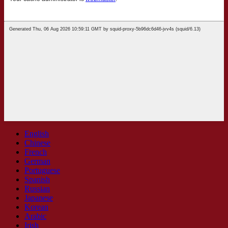
English
Chinese
French
German
Portuguese
Spanish
Russian
Japanese
Korean
Arabic
Irish