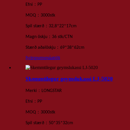
：
Efni
PP
：
MOQ
3000
stk
：
Spil
stærð
32,8*22*17
cm
：
Magn öskju
36 stk
/
CTN
：
Stærð aðalöskju
69*38*62
cm
fyrirspurn
smáatriði
Skemmtilegur geymslukassi LJ-5020
：
Merki
LONGSTAR
：
Efni
PP
：
MOQ
3000
stk
：
Spil
stærð
50*35*32
cm