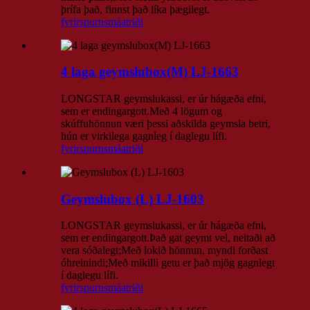
þrífa það, finnst það líka þægilegt.
fyrirspurn
smáatriði
4 laga geymslubox(M) LJ-1663
LONGSTAR geymslukassi, er úr hágæða efni,
sem er endingargott.Með 4 lögum og
skúffuhönnun væri þessi aðskilda geymsla betri,
hún er virkilega gagnleg í daglegu lífi.
fyrirspurn
smáatriði
Geymslubox (L) LJ-1603
LONGSTAR geymslukassi, er úr hágæða efni,
sem er endingargott.Það gat geymt vel, neitaði að
vera sóðalegt;Með lokið hönnun, myndi forðast
óhreinindi;Með mikilli getu er það mjög gagnlegt
í daglegu lífi.
fyrirspurn
smáatriði