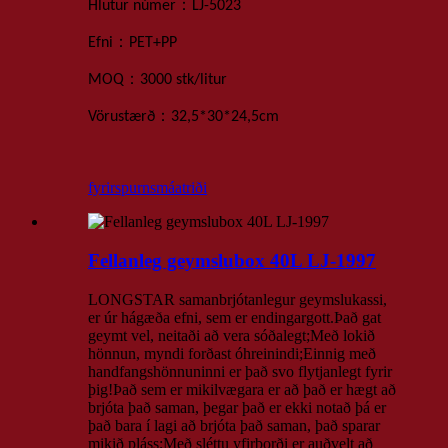
：
Hlutur númer
LJ-5023
：
Efni
PET+PP
：
MOQ
3000 stk
/litur
：
Vörustærð
32,5*30*24,5
cm
fyrirspurn
smáatriði
Fellanleg geymslubox 40L LJ-1997
LONGSTAR samanbrjótanlegur geymslukassi,
er úr hágæða efni, sem er endingargott.Það gat
geymt vel, neitaði að vera sóðalegt;Með lokið
hönnun, myndi forðast óhreinindi;Einnig með
handfangshönnuninni er það svo flytjanlegt fyrir
þig!Það sem er mikilvægara er að það er hægt að
brjóta það saman, þegar það er ekki notað þá er
það bara í lagi að brjóta það saman, það sparar
mikið pláss;Með sléttu yfirborði er auðvelt að