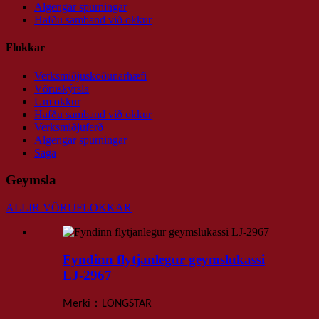
Algengar spurningar
Hafðu samband við okkur
Flokkar
Verksmiðjuskoðunarhæfi
Vöruskýrsla
Um okkur
Hafðu samband við okkur
Verksmiðjuferð
Algengar spurningar
Saga
Geymsla
ALLIR VÖRUFLOKKAR
Fyndinn flytjanlegur geymslukassi
LJ-2967
：
Merki
LONGSTAR