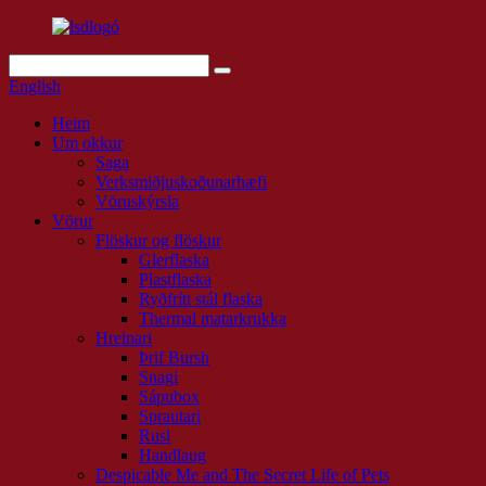
English
Heim
Um okkur
Saga
Verksmiðjuskoðunarhæfi
Vöruskýrsla
Vörur
Flöskur og flöskur
Glerflaska
Plastflaska
Ryðfrítt stál flaska
Thermal matarkrukka
Hreinari
Þrif Bursh
Snagi
Sápubox
Sprautari
Rusl
Handlaug
Despicable Me and The Secret Life of Pets