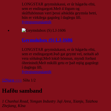
LONGSTAR geymslukassi, er úr hágæða efni,
sem er endingargott.Með 4 lögum og
skúffuhönnun væri þessi aðskilda geymsla betri,
hún er virkilega gagnleg í daglegu lífi.
fyrirspurn
smáatriði
Geymslubox (S) LJ-1606
LONGSTAR geymslukassi, er úr hágæða efni,
sem er endingargott.Það gat geymt vel, neitaði að
vera sóðalegt;Með lokið hönnun, myndi forðast
óhreinindi;Með mikilli getu er það mjög gagnlegt
í daglegu lífi.
fyrirspurn
smáatriði
1
2
Næst >
>>
Síða 1/2
Hafðu samband
1 Chunhui Road, Yongan Industry Juji Area, Xianju, Taizhou
Zhejiang, Kína