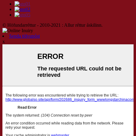
© Höfundarréttur - 2010-2021 : Allur réttur áskilinn.
Senda tölvupóst
x