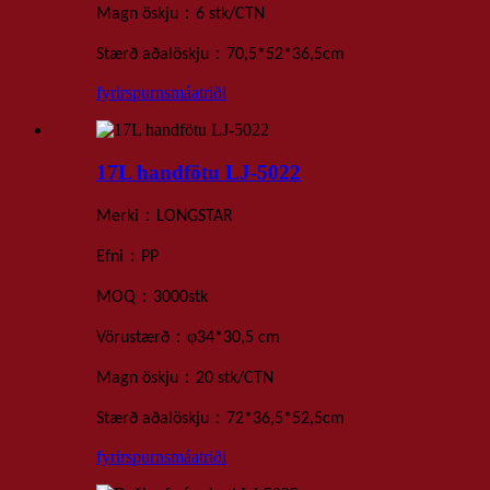
：
Magn öskju
6 stk
/
CTN
：
Stærð aðalöskju
70,5*52*36,5
cm
fyrirspurn
smáatriði
17L handfötu LJ-5022
：
Merki
LONGSTAR
：
Efni
PP
：
MOQ
3000
stk
：
φ
Vörustærð
34*30,5 cm
：
Magn öskju
20 stk
/
CTN
：
Stærð aðalöskju
72*36,5*52,5
cm
fyrirspurn
smáatriði