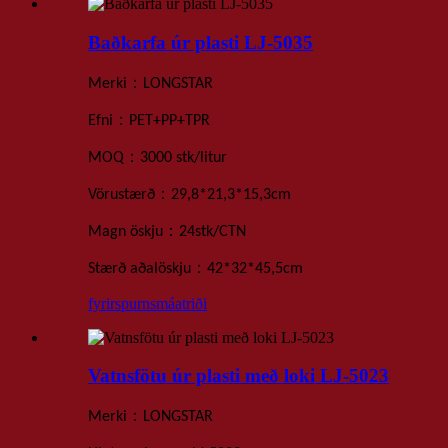
Baðkarfa úr plasti LJ-5035
：
Merki
LONGSTAR
：
Efni
PET+PP+TPR
：
MOQ
3000 stk
/litur
：
Vörustærð
29,8*21,3*15,3cm
：
Magn öskju
24
stk
/
CTN
：
Stærð aðalöskju
42*32*45,5
cm
fyrirspurn
smáatriði
Vatnsfötu úr plasti með loki LJ-5023
：
Merki
LONGSTAR